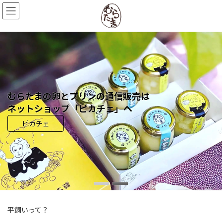
コ
ナ
ン
ビ
テ
ゲ
ン
ー
ツ
シ
へ
ョ
ス
ン
キ
に
ッ
移
プ
動
むらたまの卵とプリンの通信販売は
ネットショップ「ピカチェ」へ
ピカチェ
平飼いって？